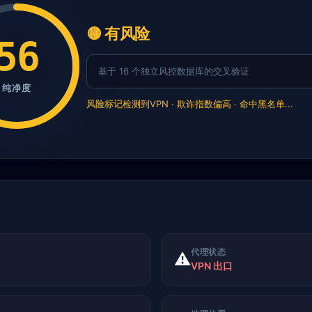
🟡 有风险
56
基于 16 个独立风控数据库的交叉验证
纯净度
风险标记
检测到VPN · 欺诈指数偏高 · 命中黑名单...
代理状态
⚠️
VPN 出口