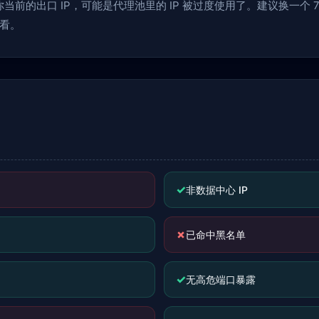
前的出口 IP，可能是代理池里的 IP 被过度使用了。建议换一个 70
看。
✓
非数据中心 IP
✗
已命中黑名单
✓
无高危端口暴露