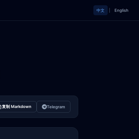
中文
|
English
复制 Markdown
Telegram