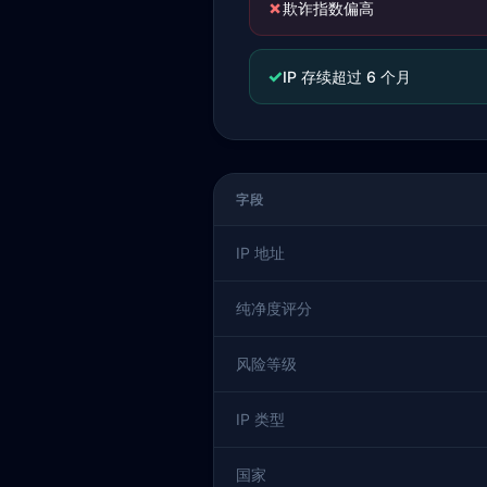
✗
欺诈指数偏高
✓
IP 存续超过 6 个月
字段
IP 地址
纯净度评分
风险等级
IP 类型
国家