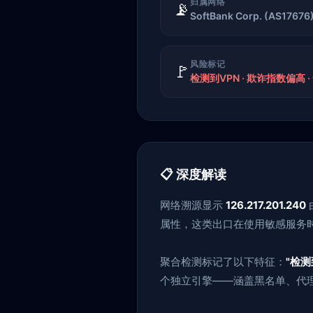
归属网络
📡
SoftBank Corp. (AS17676
风险标记
🚩
检测到VPN · 欺诈指数偏高 · 
📋 深度解读
网络溯源显示
126.217.201.240
属性，这类出口在使用敏感服务
聚合检测标记了以下特征：
"检测
个独立引擎——涵盖黑名单、代