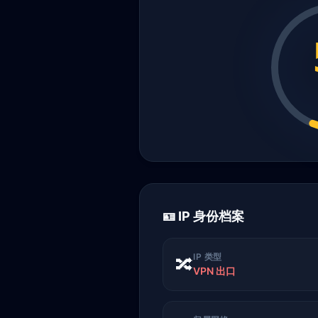
🪪 IP 身份档案
IP 类型
🔀
VPN 出口