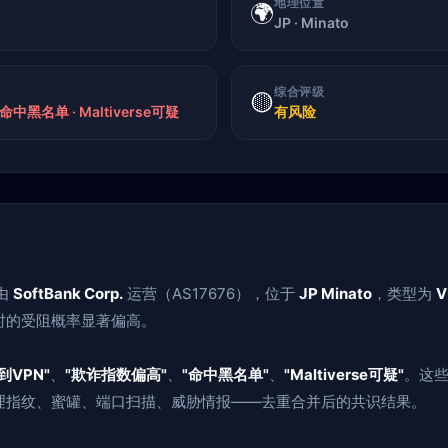
地理位置
🌍
)
JP · Minato
综合评级
🟡
命中黑名单 · Maltiverse可疑
有风险
由
SoftBank Corp.
运营（AS17676），位于
JP Minato
，类型为
V
时的受阻概率显著偏高。
到VPN"
、
"欺诈指数偏高"
、
"命中黑名单"
、
"Maltiverse可疑"
。这些
理指纹、蜜罐、端口扫描、威胁情报——去重合并后的共识结果。