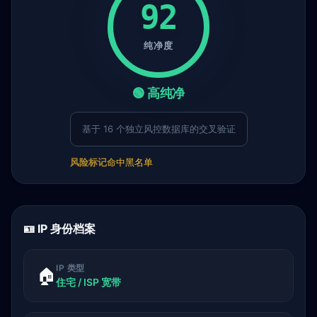
92
纯净度
🟢 高纯净
基于 16 个独立风控数据库的交叉验证
风险标记
命中黑名单
🪪 IP 身份档案
IP 类型
🏠
住宅 / ISP 宽带