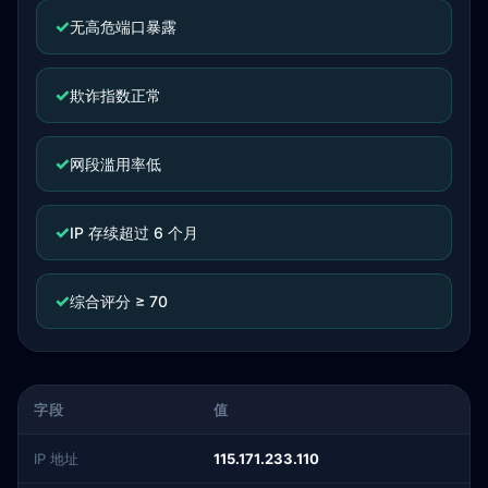
✓
无高危端口暴露
✓
欺诈指数正常
✓
网段滥用率低
✓
IP 存续超过 6 个月
✓
综合评分 ≥ 70
字段
值
IP 地址
115.171.233.110