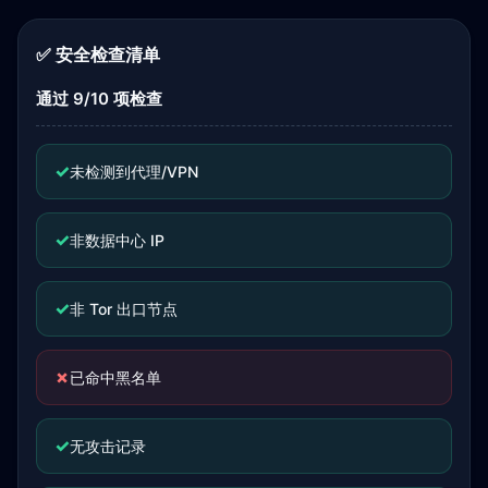
✅ 安全检查清单
通过 9/10 项检查
✓
未检测到代理/VPN
✓
非数据中心 IP
✓
非 Tor 出口节点
✗
已命中黑名单
✓
无攻击记录