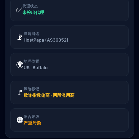
代理状态
✅
未检出代理
归属网络
📡
HostPapa (AS36352)
地理位置
🌍
US · Buffalo
风险标记
🚩
欺诈指数偏高 · 网段滥用高
综合评级
🟠
严重污染