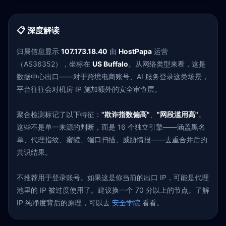
📋 深度解读
归属信息显示
107.173.18.40
由
HostPapa
运营
（AS36352），坐标在
US Buffalo
。从网络类型来看，这是
数据中心出口——对于跨境电商账号、AI 服务登录这类场景，
平台往往会对机房 IP 施加额外的安全审查层。
聚合检测标记了以下特征：
"欺诈指数偏高"
、
"网段滥用高"
。
这些不是单一来源的判断，而是 16 个独立引擎——涵盖黑名
单、代理指纹、蜜罐、端口扫描、威胁情报——去重合并后的
共识结果。
不推荐用于登录账号。如果这是你当前的出口 IP，可能是代理
池里的 IP 被过度使用了。建议换一个 70 分以上的节点。了解
IP 纯净度背后的原理，可以去
安全学院
看看。