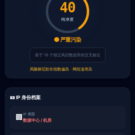
40
纯净度
🟠 严重污染
基于 16 个独立风控数据库的交叉验证
风险标记
欺诈指数偏高 · 网段滥用高
🪪 IP 身份档案
IP 类型
🏢
数据中心 / 机房