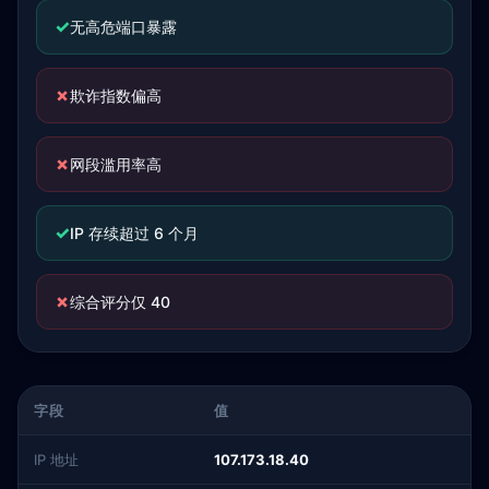
✓
无高危端口暴露
✗
欺诈指数偏高
✗
网段滥用率高
✓
IP 存续超过 6 个月
✗
综合评分仅 40
字段
值
IP 地址
107.173.18.40