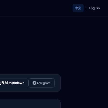
中文
|
English
复制 Markdown
Telegram