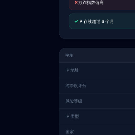
✗
欺诈指数偏高
✓
IP 存续超过 6 个月
字段
IP 地址
纯净度评分
风险等级
IP 类型
国家