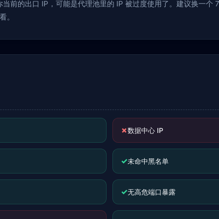
前的出口 IP，可能是代理池里的 IP 被过度使用了。建议换一个 70
看。
✗
数据中心 IP
✓
未命中黑名单
✓
无高危端口暴露