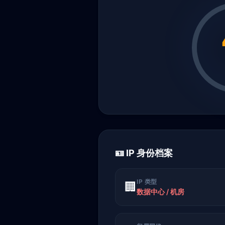
🪪 IP 身份档案
IP 类型
🏢
数据中心 / 机房