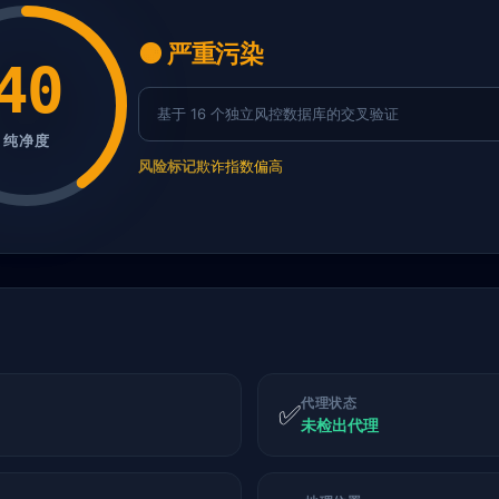
🟠 严重污染
40
基于 16 个独立风控数据库的交叉验证
纯净度
风险标记
欺诈指数偏高
代理状态
✅
未检出代理