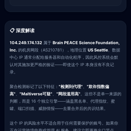
📋 深度解读
104.249.174.132
属于
Brain PEACE Science Foundation,
Inc.
的机房网段（AS210781），地理位置
US Seattle
。数据
中心 IP 通常分配给服务器和自动化程序，因此风控系统会默
认对其施加更严格的验证——即使这个 IP 本身没有不良记
录。
聚合检测标记了以下特征：
"检测到代理"
、
"欺诈指数偏
高"
、
"Maltiverse可疑"
、
"网段滥用高"
。这些不是单一来源的
判断，而是 16 个独立引擎——涵盖黑名单、代理指纹、蜜
罐、端口扫描、威胁情报——去重合并后的共识结果。
这个 IP 的风险水平不适合用于任何需要保护的账号。如果你
正在运营跨境电商或管理 AI 服务，建议立即更换出口节点。