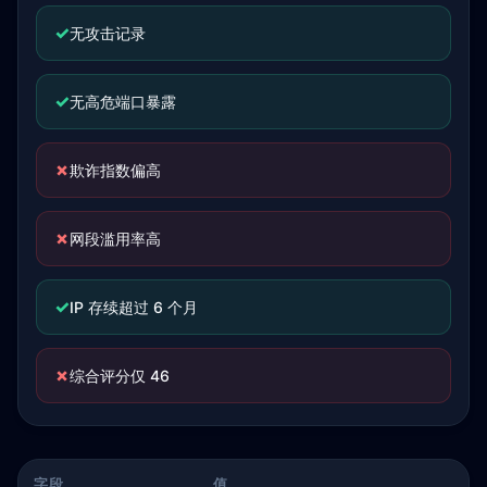
✓
无攻击记录
✓
无高危端口暴露
✗
欺诈指数偏高
✗
网段滥用率高
✓
IP 存续超过 6 个月
✗
综合评分仅 46
字段
值