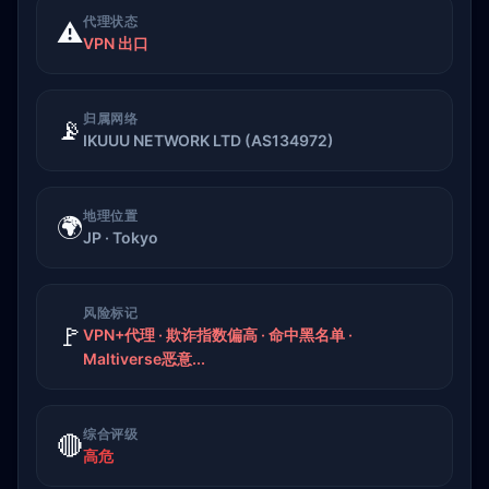
代理状态
⚠️
VPN 出口
归属网络
📡
IKUUU NETWORK LTD (AS134972)
地理位置
🌍
JP · Tokyo
风险标记
🚩
VPN+代理 · 欺诈指数偏高 · 命中黑名单 ·
Maltiverse恶意...
综合评级
🔴
高危