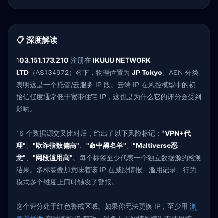
📋 深度解读
103.151.173.210
注册在
IKUUU NETWORK
LTD
（AS134972）名下，物理位置为
JP Tokyo
。ASN 分类
表明这是一个托管/云服务 IP 段。云端 IP 在风控模型中的初
始信任度通常低于宽带住宅 IP，这也是为什么它的评分会受到
影响。
16 个数据源交叉比对后，给出了以下风险标记：
"VPN+代
理"
、
"欺诈指数偏高"
、
"命中黑名单"
、
"Maltiverse恶
意"
、
"网段滥用高"
。每个标签至少代表一个独立数据源的检测
结果。多标签叠加意味着该 IP 在威胁情报、滥用记录、行为
模式多个维度上同时触发了警报。
这个评分处于红色警戒区域。如果你无法更换 IP，至少用
浏