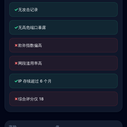
✓
无攻击记录
✓
无高危端口暴露
✗
欺诈指数偏高
✗
网段滥用率高
✓
IP 存续超过 6 个月
✗
综合评分仅 18